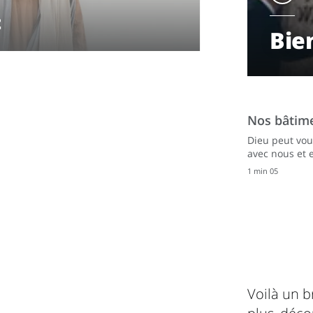
t
Bie
Nos bâtime
Dieu peut vou
avec nous et 
1 min 05
Voilà un b