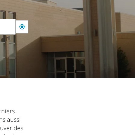
rniers
ns aussi
ouver des