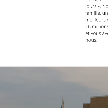
jours ». N
famille, u
meilleurs 
16 millio
et vous av
nous.