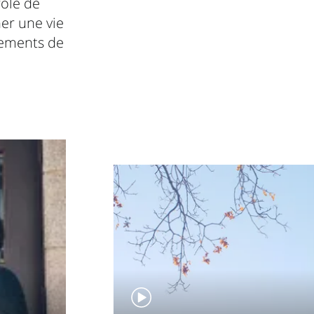
role de
er une vie
nements de