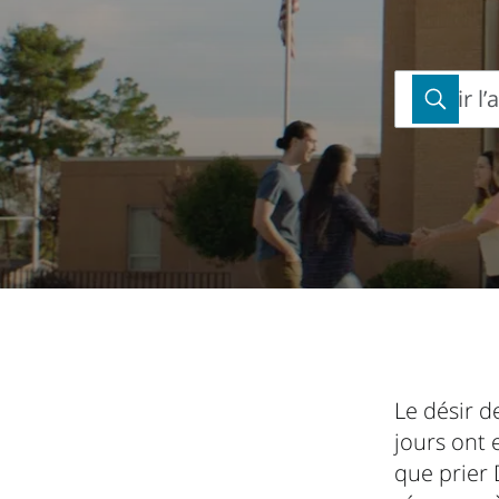
Saisir l
Saisir
l’adresse
complète
Le désir d
jours ont 
que prier 