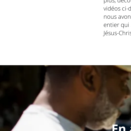
plus, déc
vidéos ci-d
nous avons
entier qui
Jésus-Chri
En 