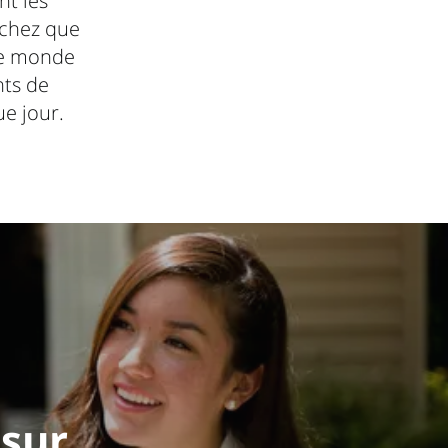
nt les
sachez que
 le monde
nts de
ue jour.
 sur