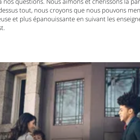
 nos questions. Nous aimons et chérissons la pa
-dessus tout, nous croyons que nous pouvons men
euse et plus épanouissante en suivant les enseig
t.