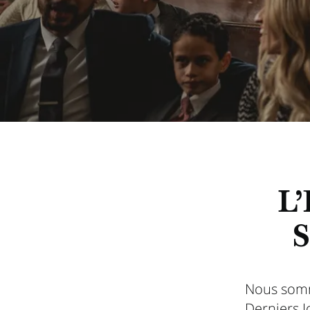
L’
S
Nous somm
Derniers J