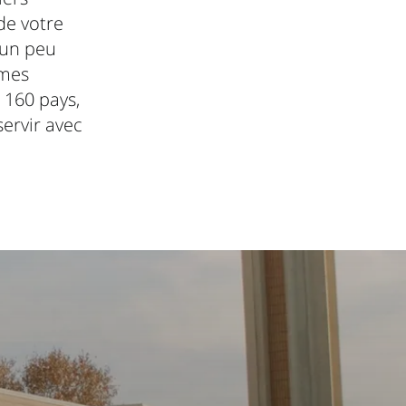
de votre
 un peu
mmes
 160 pays,
servir avec