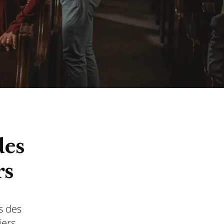
des
rs
s des
iers