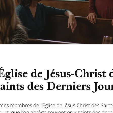
Église de Jésus-Christ 
aints des Derniers Jou
es membres de l’Église de Jésus-Christ des Saint
ours, que l’on abrège souvent en « saints des dern